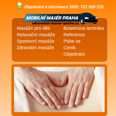
Objednání a informace SMS: 721 926 518
Masáže pro děti
Bowenova technika
Relaxační masáže
Reference
Sportovní masáže
Ptáte se
Zdravotní masáže
Ceník
Objednání