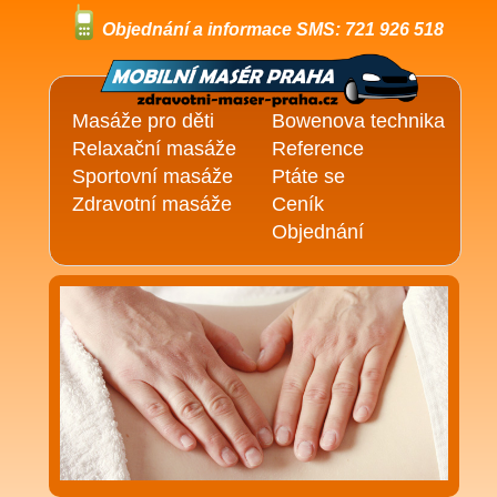
Objednání a informace SMS: 721 926 518
Masáže pro děti
Bowenova technika
Relaxační masáže
Reference
Sportovní masáže
Ptáte se
Zdravotní masáže
Ceník
Objednání